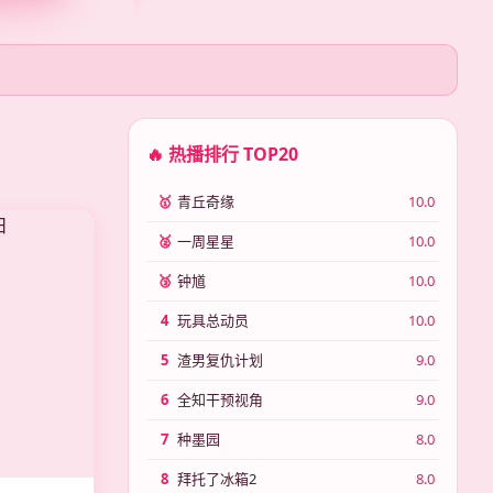
🔥 热播排行 TOP20
🥇
青丘奇缘
10.0
🥈
一周星星
10.0
🥉
钟馗
10.0
4
玩具总动员
10.0
5
渣男复仇计划
9.0
6
全知干预视角
9.0
7
种墨园
8.0
8
拜托了冰箱2
8.0