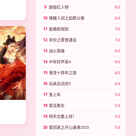
日
9
超级红人榜
8.0
10
锦鲤人间之如愿以偿
8.0
11
复婚前规则
7.0
12
非份之罪普通话
7.0
13
战火英雄
6.0
14
中年好声音4
6.0
15
鬼怪十周年之旅
6.0
16
玩具总动员5
6.0
17
鬼上车
5.0
18
爱且衡生
5.0
19
明天也要上班！
5.0
20
爱回家之开心速递2025
5.0