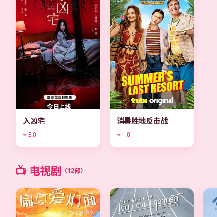
电影
电影
入凶宅
消暑胜地反击战
⭐ 3.0
⭐ 1.0
📺 电视剧
（12部）
电视剧
电视剧