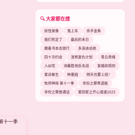
🔍 大家都在搜
妖怪录像
鬼上车
杀手金鱼
我们死定了
最后的末日
跟着书本去旅行
多浪迪总统
四十次约会
渣男复仇计划
青丘奇缘
入凶宅
消暑胜地反击战
复婚前规则
爱且衡生
种墨园
明天也要上班！
牧师神探 第十一季
非份之罪粤语版
非份之罪普通话
爱回家之开心速递2025