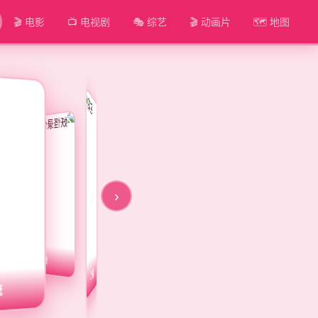
🎬 电影
📺 电视剧
🎭 综艺
🎬 动画片
🗺️ 地图
›
四十次约会
多浪迪总统