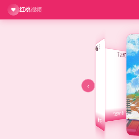
红桃
视频
❤️
‹
我们死定了
最后的末日