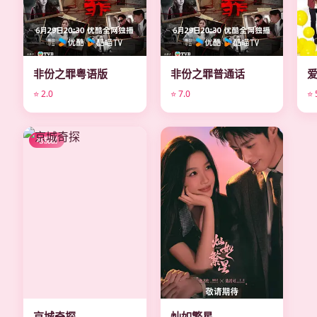
非份之罪粤语版
非份之罪普通话
⭐ 2.0
⭐ 7.0
⭐ 
电视剧
电视剧
京城奇探
灿如繁星