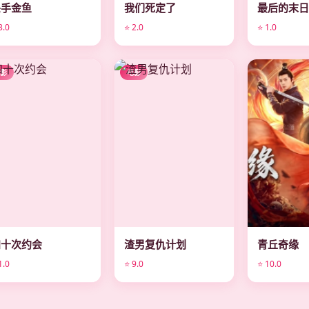
杀手金鱼
我们死定了
最后的末
3.0
⭐ 2.0
⭐ 1.0
电影
电影
电影
四十次约会
渣男复仇计划
青丘奇缘
1.0
⭐ 9.0
⭐ 10.0