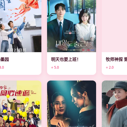
种墨园
明天也要上班！
牧师神探 
8.0
⭐ 5.0
⭐ 2.0
电视剧
电视剧
电视剧